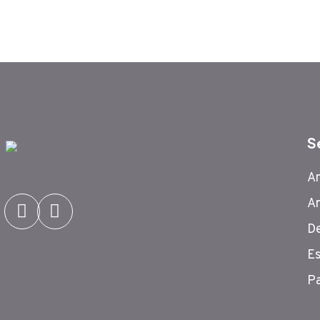
S
An
Ar
De
Es
P