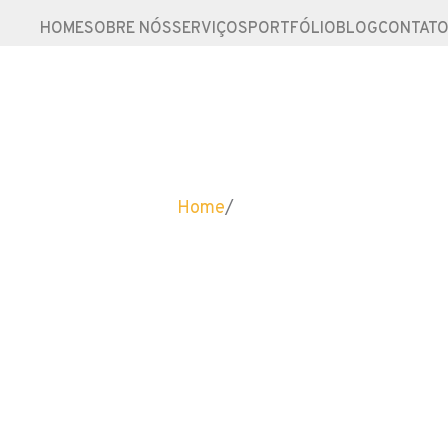
HOME
SOBRE NÓS
SERVIÇOS
PORTFÓLIO
BLOG
CONTAT
Home
/
Blog
Blog