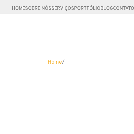
HOME
SOBRE NÓS
SERVIÇOS
PORTFÓLIO
BLOG
CONTAT
Home
/
Portfólio
Portfólio